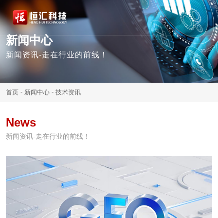
新闻中心
新闻资讯-走在行业的前线！
-
-
首页
新闻中心
技术资讯
News
新闻资讯-走在行业的前线！