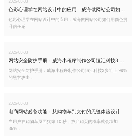
2025-08-03
色彩心理学在网站设计中的应用：威海做网站公司如何
用颜色提升信任感
色彩心理学在网站设计中的应用：威海做网站公司如何用颜色提
升信任感
2025-08-03
网站安全防护手册：威海小程序制作公司恒汇科技3 步
阻止 99% 的黑客攻击
网站安全防护手册：威海小程序制作公司恒汇科技3步阻止 99%
的黑客攻击：
2025-08-03
电商网站必备功能：从购物车到支付的无缝体验设计
当用户在购物车页面犹豫 10 秒，放弃购买的概率就会增加
35%；