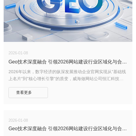
2026-01-08
Geo技术深度融合 引领2026网站建设行业区域化与合规
化升级
2026年以来，数字经济的纵深发展推动企业官网实现从"基础线
上名片"到"核心增长引擎"的质变，威海做网站公司恒汇科技正
加速告别同质化竞争，迈入以AI赋能、合规升级、全链路服务及
Geo（地理）技术深度融合为核心的价值化发展阶段。
查看更多
2026-01-08
Geo技术深度融合 引领2026网站建设行业区域化与合规